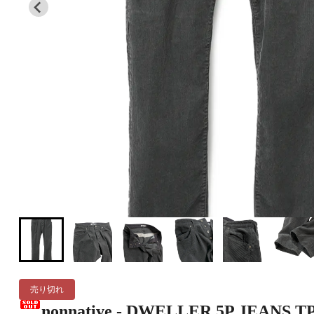
売り切れ
nonnative - DWELLER 5P JEANS