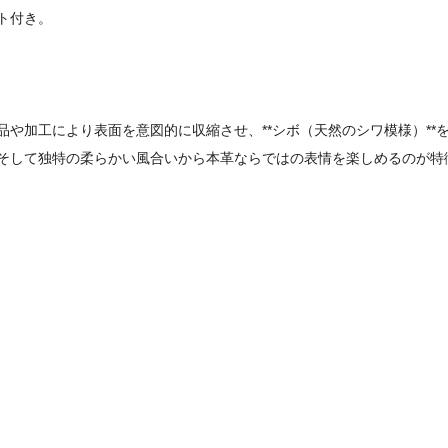
ト付き。
や加工により表面を意図的に収縮させ、**シボ（天然のシワ模様）**
そして独特の柔らかい風合いから本革ならではの表情を楽しめるのが特