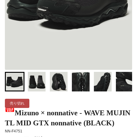
売り切れ
Mizuno × nonnative - WAVE MUJIN
TL MID GTX nonnative (BLACK)
NN-F4751